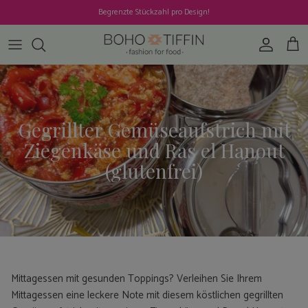
Direkt zum Inhalt
Begrenzte Stückzahl pro Design!
Konto
Ein
Gegrillter Gemüseaufstrich mit
Ziegenkäse und Ras el Hanout
(glutenfrei)
Mittagessen mit gesunden Toppings? Verleihen Sie Ihrem
Mittagessen eine leckere Note mit diesem köstlichen gegrillten