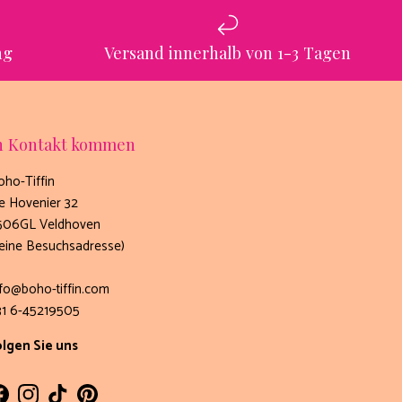
ng
Versand innerhalb von 1-3 Tagen
n Kontakt kommen
oho-Tiffin
e Hovenier 32
506GL Veldhoven
keine Besuchsadresse)
nfo@boho-tiffin.com
31 6-45219505
olgen Sie uns