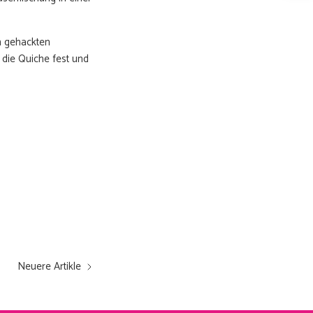
GRAAG!
n gehackten
ewel
 die Quiche fest und
Neuere Artikle