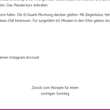
JAAA HEEL 
en. Das Masala kurz anbraten.
rm füllen. Die Ei-Quark-Mischung darüber gießen. Mit Ziegenkäse, fei
nee, dankj
as Chili bestreuen. Für (ungefähr) 50 Minuten in den Ofen geben, bis
einen Instagram-Account
Zurück zum Rezepte für einen
sonnigen Sonntag