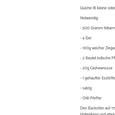
Quiche (8 kleine ode
Notwendig:
- 500 Gramm fettarm
- 4 Eier
- 100g weicher Ziege
- 2 Beutel indische P
- 20g Cashewnüsse
- 1 gehäufter Esslöff
- salzig
- Chili-Pfeffer
Den Backofen auf 175
Hüttenkäse und etwa