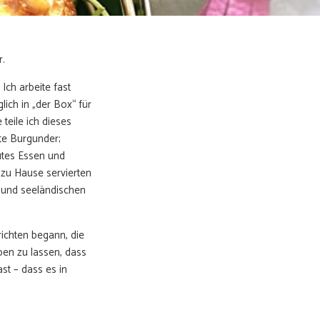
r.
Ich arbeite fast
lich in „der Box“ für
teile ich dieses
te Burgunder;
utes Essen und
r zu Hause servierten
a und seeländischen
ichten begann, die
eben zu lassen, dass
st – dass es in