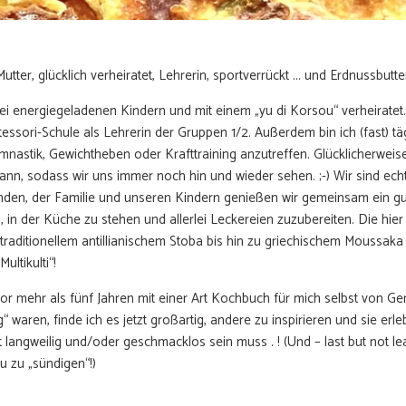
Mutter, glücklich verheiratet, Lehrerin, sportverrückt ... und Erdnussbutte
ei energiegeladenen Kindern und mit einem „yu di Korsou“ verheiratet. 
tessori-Schule als Lehrerin der Gruppen 1/2. Außerdem bin ich (fast) täg
nastik, Gewichtheben oder Krafttraining anzutreffen. Glücklicherweise 
n, sodass wir uns immer noch hin und wieder sehen. ;-) Wir sind ech
den, der Familie und unseren Kindern genießen wir gemeinsam ein g
s, in der Küche zu stehen und allerlei Leckereien zuzubereiten. Die hie
 traditionellem antillianischem Stoba bis hin zu griechischem Moussak
ultikulti“!
r mehr als fünf Jahren mit einer Art Kochbuch für mich selbst von Ger
 waren, finde ich es jetzt großartig, andere zu inspirieren und sie erl
langweilig und/oder geschmacklos sein muss . ! (Und – last but not lea
u zu „sündigen“!)