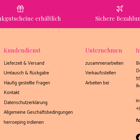
kgutscheine erhältlich
Sichere Bezahlu
Kundendienst
Unternehmen
I
Lieferzeit & Versand
zusammenarbeiten
B
D
Umtausch & Rückgabe
Verkaufsstellen
5
Häufig gestellte Fragen
Arbeiten bei
(
Kontakt
i
Datenschutzerklärung
+
Allgemeine Geschäftsbedingungen
f
herroeping indienen