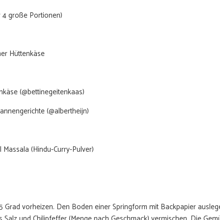
r 4 große Portionen)
er Hüttenkäse
nkäse (@bettinegeitenkaas)
Ontvang nu g
fannengerichte (@albertheijn)
exclusieve rec
van Boho-T
el Massala (Hindu-Curry-Pulver)
Meer dan 60 lekkere én gezo
mee kunt nemen in jo
Email
 Grad vorheizen. Den Boden einer Springform mit Backpapier auslege
s Salz und Chilipfeffer (Menge nach Geschmack) vermischen. Die Gem