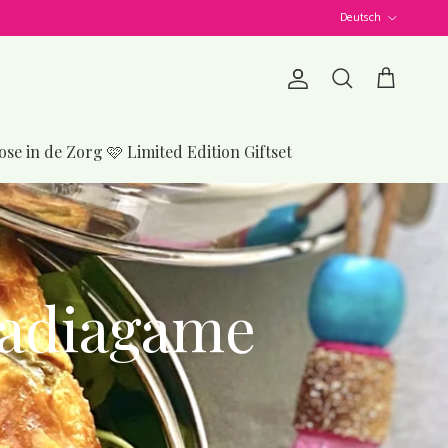
Sprache
Deutsch
Konto
Einkaufswage
Suchen
ose in de Zorg 🩷 Limited Edition Giftset
nadiagame