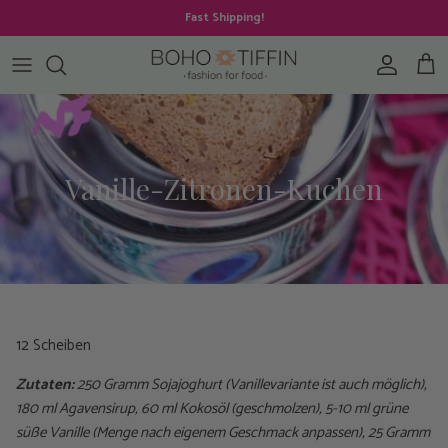
Direkt zum Inhalt
Fast Shipping!
Konto
Ein
Vanille-Zitronen-Kuchen
12 Scheiben
Zutaten:
250 Gramm Sojajoghurt (Vanillevariante ist auch möglich),
180 ml Agavensirup, 60 ml Kokosöl (geschmolzen), 5-10 ml grüne
süße Vanille (Menge nach eigenem Geschmack anpassen), 25 Gramm