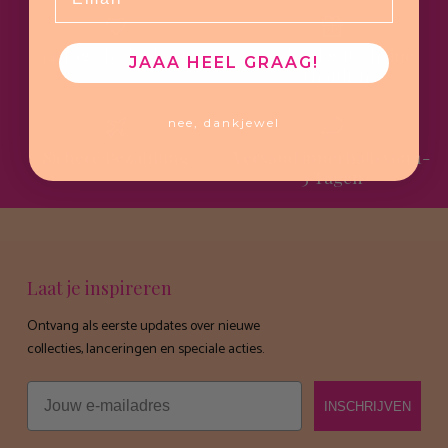
14 Tage Bedenkzeit
Geschenkgutscheine
JAAA HEEL GRAAG!
erhältlich
nee, dankjewel
Sichere Bezahlung
Versand innerhalb von 1-
3 Tagen
Laat je inspireren
Ontvang als eerste updates over nieuwe
collecties, lanceringen en speciale acties.
Email
INSCHRIJVEN