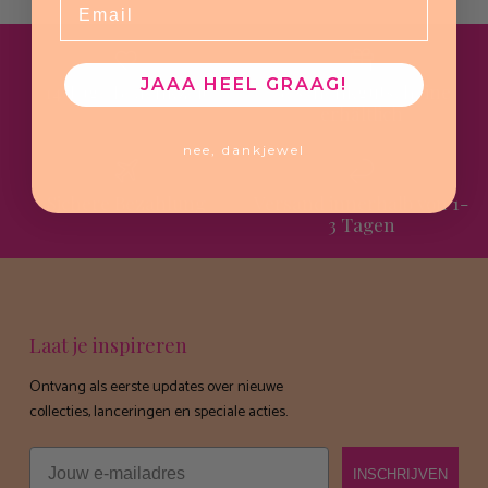
JAAA HEEL GRAAG!
14 Tage Bedenkzeit
Geschenkgutscheine
erhältlich
nee, dankjewel
Sichere Bezahlung
Versand innerhalb von 1-
3 Tagen
Laat je inspireren
Ontvang als eerste updates over nieuwe
collecties, lanceringen en speciale acties.
Email
INSCHRIJVEN