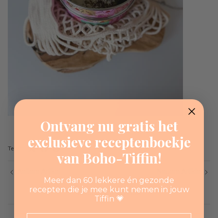
Ontvang nu gratis het
exclusieve receptenboekje
Teilen
van Boho-Tiffin!
Aeltere Artikel
Neuere Artikle
Meer dan 60 lekkere én gezonde
recepten die je mee kunt nemen in jouw
Zurück zum Rezepte
Tiffin 💗
Email