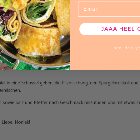
Email
ch Geschmack
JAAA HEEL 
inge schneiden und die Champignons in Scheiben schneiden. 2 Esslöffel
zen und Schalotte und Pilze darin goldbraun braten.
nee, dankj
ügen und vom Herd nehmen.
ratpfanne den Spargelbrokkoli mit 1 Esslöffel Olivenöl anbraten, dieser
lat in eine Schüssel geben, die Pilzmischung, den Spargelbrokkoli und
ermischen.
g sowie Salz und Pfeffer nach Geschmack hinzufügen und mit etwas z
 Liebe, Moniek!