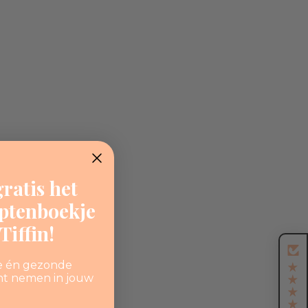
ratis het
eptenboekje
iffin!
e én gezonde
nt nemen in jouw
