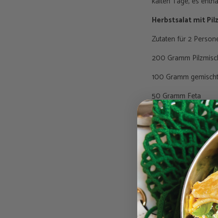
kalten Tage, es enthä
Herbstsalat mit Pil
Zutaten für 2 Person
200 Gramm Pilzmisc
100 Gramm gemischte
50 Gramm Feta
50 Gramm Walnüsse
1 Schalotte
200 Gramm Spargelb
2 EL Weißweinessig
3 EL Olivenöl
2 EL Pesto