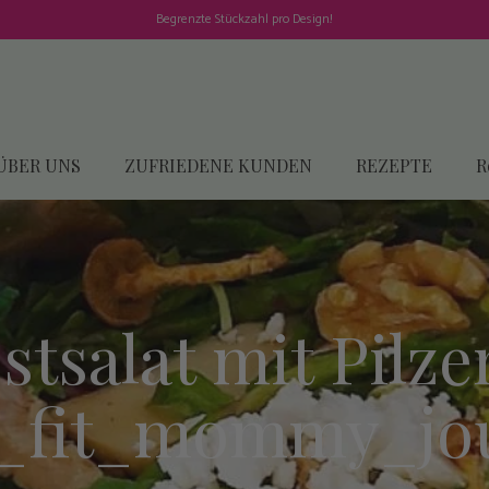
Begrenzte Stückzahl pro Design!
ÜBER UNS
ZUFRIEDENE KUNDEN
REZEPTE
R
stsalat mit Pilze
fit_mommy_jo