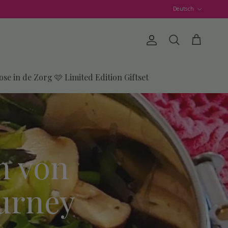
Sprache
Deutsch
Konto
Einkaufswage
Suchen
ose in de Zorg 🩷 Limited Edition Giftset
n von
urney