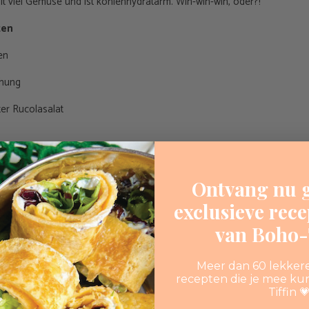
lt viel Gemüse und ist kohlenhydratarm. Win-win-win, oder?!
zen
en
hung
r Rucolasalat
Ontvang nu g
exclusieve rec
rokkoli
van Boho-T
Meer dan 60 lekker
recepten die je mee ku
Tiffin 