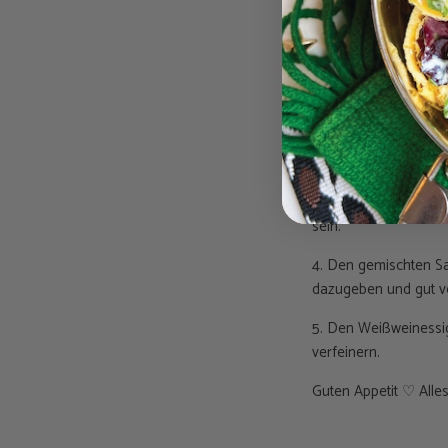
Salz und Pfeffer na
Was sollte man tun?
1. Die Schalotte in R
in einer Pfanne erhit
2. Das Pesto hinzuf
3. In einer anderen B
sein.
4. Den gemischten Sa
dazugeben und gut v
5. Den Weißweinessi
verfeinern.
Guten Appetit ♡ Alles