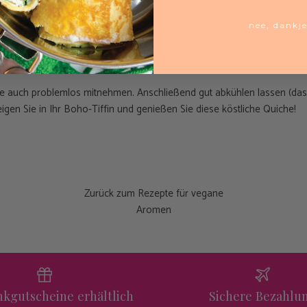
Ofen nehmen und 10 Minuten ruhen lassen. Anschließend die Anzahl d
nee, dankj
nd mit einem einfachen Rohkostsalat servieren.
e auch problemlos mitnehmen. Anschließend gut abkühlen lassen (das
eigen Sie in Ihr Boho-Tiffin und genießen Sie diese köstliche Quiche!
Zurück zum Rezepte für vegane
Aromen
kgutscheine erhältlich
Sichere Bezahlu