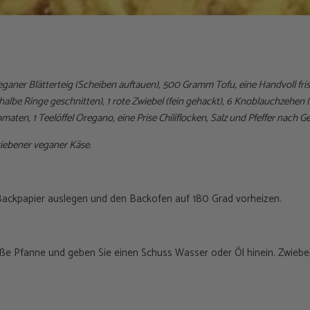
ganer Blätterteig (Scheiben auftauen), 500 Gramm Tofu, eine Handvoll fris
halbe Ringe geschnitten), 1 rote Zwiebel (fein gehackt), 6 Knoblauchzehen (f
ten, 1 Teelöffel Oregano, eine Prise Chiliflocken, Salz und Pfeffer nach 
iebener veganer Käse.
Backpapier auslegen und den Backofen auf 180 Grad vorheizen.
ße Pfanne und geben Sie einen Schuss Wasser oder Öl hinein. Zwiebe