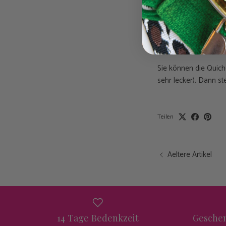
Die Quiche aus dem 
Quiche abschneiden u
Schritt 9
Sie können die Quich
sehr lecker). Dann st
Teilen
Aeltere Artikel
14 Tage Bedenkzeit
Geschen