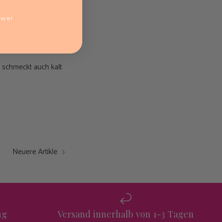
er Scheiben von der
ewel
 schmeckt auch kalt
Neuere Artikle
ng
Versand innerhalb von 1-3 Tagen