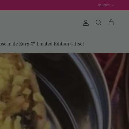
Sprache
Deutsch
Konto
Einkaufswage
Suchen
ose in de Zorg 🩷 Limited Edition Giftset