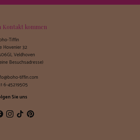
n Kontakt kommen
oho-Tiffin
e Hovenier 32
506GL Veldhoven
keine Besuchsadresse)
nfo@boho-tiffin.com
31 6-45219505
olgen Sie uns
Facebook
Instagram
TikTok
Pinterest