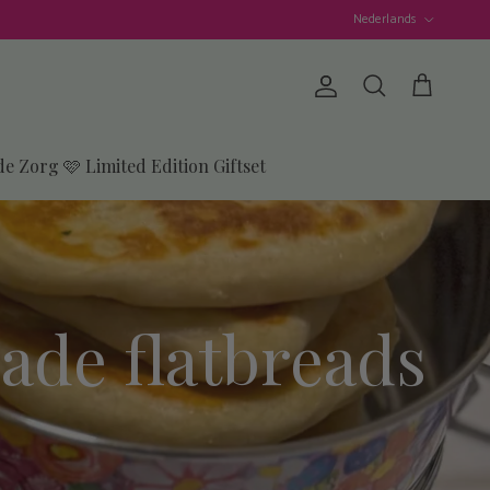
Taal
Nederlands
Account
Winkelwagen
Zoeken
de Zorg 🩷 Limited Edition Giftset
ade flatbreads