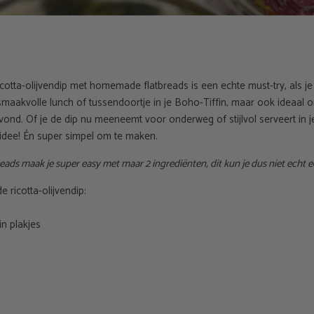
otta-olijvendip met homemade flatbreads is een echte must-try, als je
smaakvolle lunch of tussendoortje in je Boho-Tiffin, maar ook ideaal o
vond. Of je de dip nu meeneemt voor onderweg of stijlvol serveert in je
d idee! Én super simpel om te maken.
tbreads maak je super easy met maar 2 ingrediënten, dit kun je dus niet echt
e ricotta-olijvendip:
in plakjes