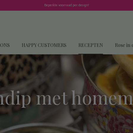
Beperkte voorraad per design!
 ONS
HAPPY CUSTOMERS
RECEPTEN
Rose in 
endip met homem