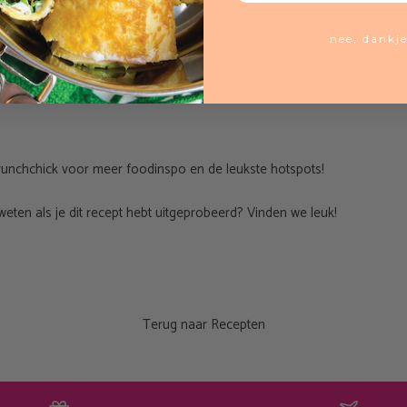
enemen? Doe de dip in je Boho-Tiffin en bewaar de flatbreads apart, z
nee, dankj
unch, tussendoortje of om te delen tijdens een borrel.
brunchchick voor meer foodinspo en de leukste hotspots!
 weten als je dit recept hebt uitgeprobeerd? Vinden we leuk!
Terug naar Recepten