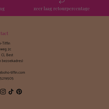
ing
zeer laag retourpercentage
tact
-Tiffin
weg 2c
 CL Best
n bezoekadres)
@boho-tiffin.com
5219505
cebook
Instagram
TikTok
Pinterest