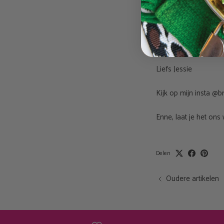
Wil je deze snack me
blijven. Perfect als l
Smakelijk eten!
Liefs Jessie
Kijk op mijn insta @
Enne, laat je het ons
Delen
Oudere artikelen