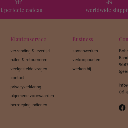
t perfecte cadeau
worldwide shipp
Klantenservice
Business
Con
verzending & levertijd
samenwerken
Boho
Rand
ruilen & retourneren
verkooppunten
5683
veelgestelde vragen
werken bij
(gee
contact
info
privacyverklaring
06-4
algemene voorwaarden
herroeping indienen
Fa