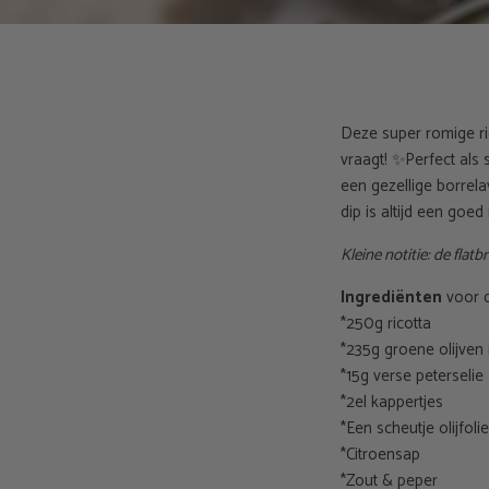
Deze super romige ric
vraagt!
✨
Perfect als 
een gezellige borrela
dip is altijd een goe
Kleine notitie: de fla
Ingrediënten
voor d
*250g ricotta
*235g groene olijven 
*15g verse peterselie
*2el kappertjes
*Een scheutje olijfolie
*Citroensap
*Zout & peper