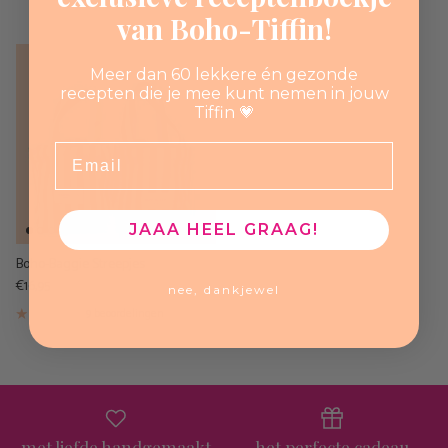
van Boho-Tiffin!
Meer dan 60 lekkere én gezonde
recepten die je mee kunt nemen in jouw
Tiffin 💗
Email
JAAA HEEL GRAAG!
Boho-Baggie Streepjes
€16,95
nee, dankjewel
9 beoordelingen
met liefde handgemaakt
het perfecte cadeau