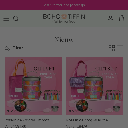
Ga naar inhoud
Beperkte voorraad per design!
Account
Win
Nieuw
Filter
Rose in de Zorg 🩷 Smooth
Rose in de Zorg 🩷 Ruffle
€84,95
€84,95
Vanaf
Vanaf