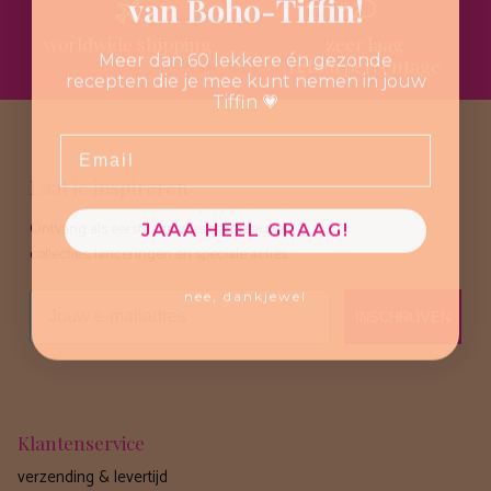
van Boho-Tiffin!
worldwide shipping
zeer laag
Meer dan 60 lekkere én gezonde
retourpercentage
recepten die je mee kunt nemen in jouw
Tiffin 💗
Email
Laat je inspireren
Ontvang als eerste updates over nieuwe
JAAA HEEL GRAAG!
collecties, lanceringen en speciale acties.
nee, dankjewel
Email
INSCHRIJVEN
Klantenservice
verzending & levertijd