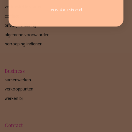
veelgestelde vragen
nee, dankjewel
contact
privacyverklaring
algemene voorwaarden
herroeping indienen
Business
samenwerken
verkooppunten
werken bij
Contact