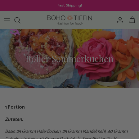
Direkt zum Inhalt
Fast Shipping!
Konto
Ein
Roher Sommerkuchen
1 Portion
Zutaten:
Basis: 25 Gramm Haferflocken, 25 Gramm Mandelmehl, 40 Gramm
Dattelpaste (oder 40 Gramm Datteln),
½
Teelöffel Vanille,
½