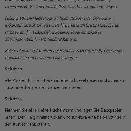
Limettensaft,
¼
Limettensaft, Prise Salz, Kardamom und Ingwer.
Füllung: 100 ml Mandeljoghurt (auch Kokos- oder Sojajoghurt
möglich), Raps
½
Limette, Saft
¼
Limette, 25 Gramm (gefrorene)
Himbeeren,
½
-1 Esslöffel Kokossirup (oder ein anderes
Süßungsmittel),
¼
-1/2 Teelöffel Xanthan .
Belag: 1 Aprikose, 2 (gefrorene) Himbeeren (zerbröckelt), Chiasamen,
Kokosflocken, gebrochene Cashewnüsse.
Schritt 1
Alle Zutaten für den Boden in eine Schüssel geben und zu einem
zusammenhängenden Ganzen verkneten.
Schritt 2
Nehmen Sie eine kleine Kuchenform und legen Sie Backpapier
hinein. Den Teig hineindrücken und für etwa eine halbe Stunde in
den Kühlschrank stellen.