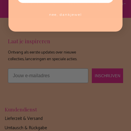
Sichere Bezahlung
Versand innerhalb von 1-
3 Tagen
nee, dankjewel
Laat je inspireren
Ontvang als eerste updates over nieuwe
collecties, lanceringen en speciale acties.
Email
INSCHRIJVEN
Kundendienst
Lieferzeit & Versand
Umtausch & Rückgabe