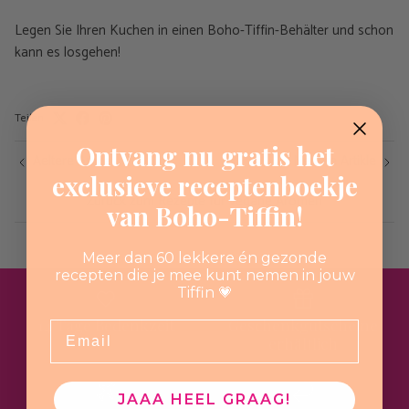
Legen Sie Ihren Kuchen in einen Boho-Tiffin-Behälter und schon
kann es losgehen!
Teilen
Ontvang nu gratis het
Aeltere Artikel
Neuere Artikle
exclusieve receptenboekje
Zurück zum Rezepte für vegane Aromen
van Boho-Tiffin!
Meer dan 60 lekkere én gezonde
recepten die je mee kunt nemen in jouw
Tiffin 💗
14 Tage Bedenkzeit
Geschenkgutscheine
Email
erhältlich
JAAA HEEL GRAAG!