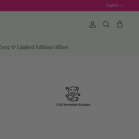
Language
English
Account
Cart
Search
Zorg 🩷 Limited Edition Giftset
7.133 tevreden klanten