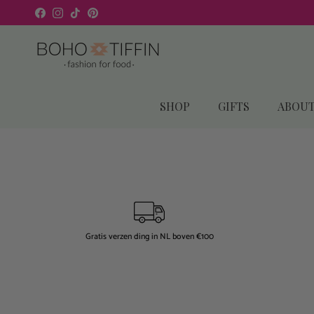
Skip to content
Facebook
Instagram
TikTok
Pinterest
SHOP
GIFTS
ABOUT
Gratis verzen ding in NL boven €100