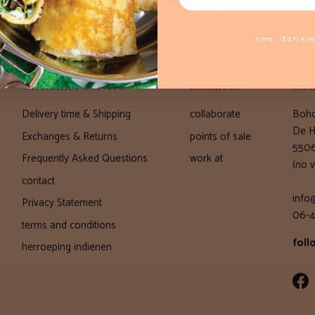
ift cards available
Secure paymen
nee, dankj
Customer service
Business
Con
Delivery time & Shipping
collaborate
Boho
De H
Exchanges & Returns
points of sale
5506
Frequently Asked Questions
work at
(no v
contact
info
Privacy Statement
06-4
terms and conditions
foll
herroeping indienen
Fa