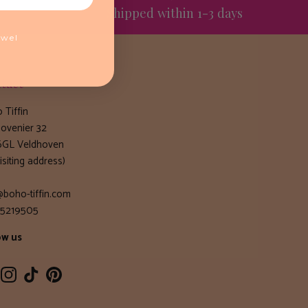
t
Shipped within 1-3 days
ewel
tact
 Tiffin
ovenier 32
GL Veldhoven
isiting address)
@boho-tiffin.com
5219505
ow us
cebook
Instagram
TikTok
Pinterest