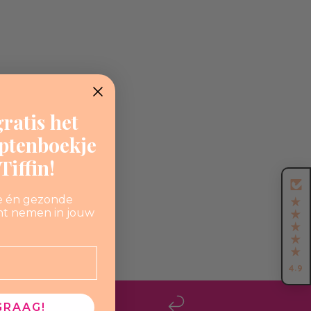
ratis het
eptenboekje
iffin!
e én gezonde
nt nemen in jouw

4.9
GRAAG!