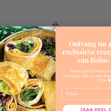
Your shopping cart is empty
Ontvang nu g
exclusieve rec
van Boho-T
START SHOPPING
Meer dan 60 lekker
recepten die je mee ku
Tiffin 
Email
JAAA HEEL 