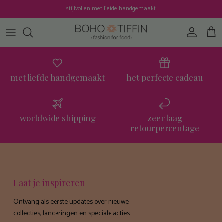
Ga naar inhoud
stijlvol en met liefde handgemaakt
Account
Win
met liefde handgemaakt
het perfecte cadeau
worldwide shipping
zeer laag
retourpercentage
Laat je inspireren
Ontvang als eerste updates over nieuwe
collecties, lanceringen en speciale acties.