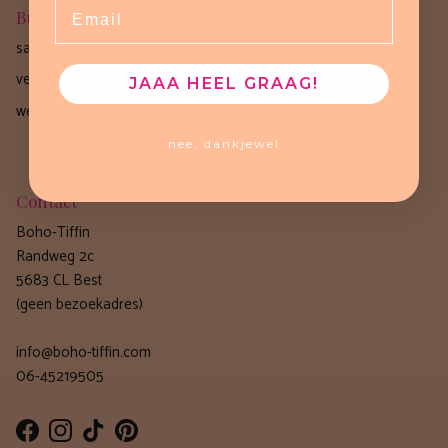
Email
Business
samenwerken
verkooppunten
JAAA HEEL GRAAG!
werken bij
nee, dankjewel
Contact
Boho-Tiffin
Randweg 2c
5683 CL Best
(geen bezoekadres)
info@boho-tiffin.com
06-45219505
Facebook
Instagram
TikTok
Pinterest