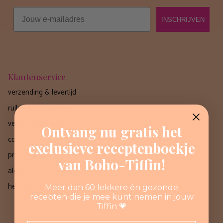
Email
INSCHRIJVEN
Klantenservice
verzending & levertijd
ruilen & retourneren
veelgestelde vragen
Ontvang nu gratis het
contact
exclusieve receptenboekje
privacyverklaring
van Boho-Tiffin!
algemene voorwaarden
herroeping indienen
Meer dan 60 lekkere én gezonde
recepten die je mee kunt nemen in jouw
Tiffin 💗