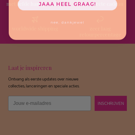
met liefde handgemaakt
het perfecte cadeau
JAAA HEEL GRAAG!
nee, dankjewel
worldwide shipping
zeer laag
retourpercentage
Laat je inspireren
Ontvang als eerste updates over nieuwe
collecties, lanceringen en speciale acties.
Email
INSCHRIJVEN