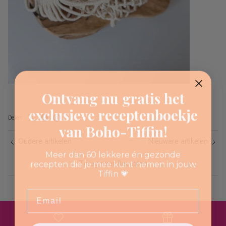
Ontvang nu gratis het
exclusieve receptenboekje
Delen
van Boho-Tiffin!
Oudere artikelen
Nieuwere artikelen
Meer dan 60 lekkere én gezonde
Terug naar Recepten
recepten die je mee kunt nemen in jouw
Tiffin 💗
Email