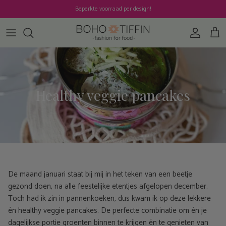
Ga naar inhoud
Beperkte voorraad per design!
Account
Win
Healthy veggie pancakes
De maand januari staat bij mij in het teken van een beetje
gezond doen, na alle feestelijke etentjes afgelopen december.
Toch had ik zin in pannenkoeken, dus kwam ik op deze lekkere
én healthy veggie pancakes. De perfecte combinatie om én je
dagelijkse portie groenten binnen te krijgen én te genieten van