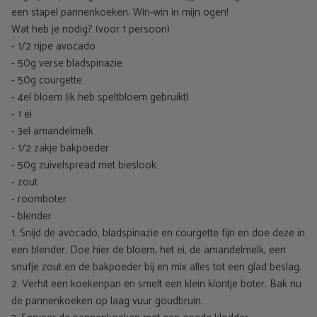
een stapel pannenkoeken. Win-win in mijn ogen!
Wat heb je nodig? (voor 1 persoon)
- 1/2 rijpe avocado
- 50g verse bladspinazie
- 50g courgette
- 4el bloem (ik heb speltbloem gebruikt)
- 1 ei
- 3el amandelmelk
- 1/2 zakje bakpoeder
- 50g zuivelspread met bieslook
- zout
- roomboter
- blender
1. Snijd de avocado, bladspinazie en courgette fijn en doe deze in
een blender. Doe hier de bloem, het ei, de amandelmelk, een
snufje zout en de bakpoeder bij en mix alles tot een glad beslag.
2. Verhit een koekenpan en smelt een klein klontje boter. Bak nu
de pannenkoeken op laag vuur goudbruin.