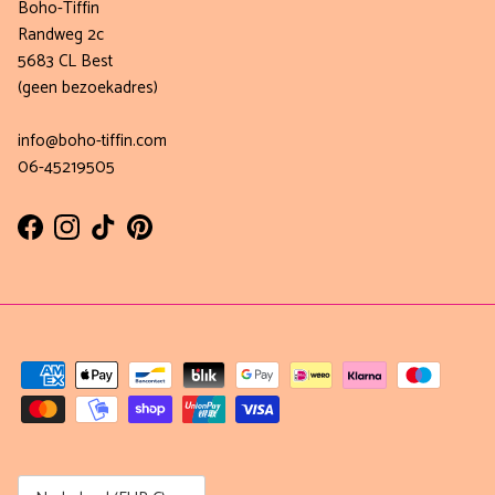
Boho-Tiffin
Randweg 2c
5683 CL Best
(geen bezoekadres)
info@boho-tiffin.com
06-45219505
Facebook
Instagram
TikTok
Pinterest
Land/Regio