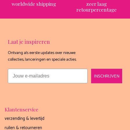
worldwide shipping
zeer laag
retourpercentage
Laat je inspireren
Ontvang als eerste updates over nieuwe
Ontvang nu gratis het
collecties, lanceringen en speciale acties.
exclusieve receptenboekje
Email
van Boho-Tiffin!
INSCHRIJVEN
Meer dan 60 lekkere én gezonde recepten die je
mee kunt nemen in jouw Tiffin 💗
Email
Klantenservice
verzending & levertijd
ruilen & retourneren