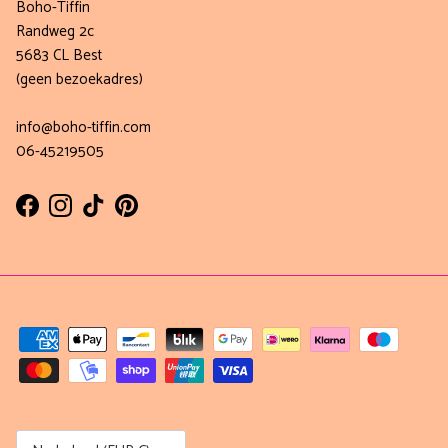
Boho-Tiffin
Randweg 2c
5683 CL Best
(geen bezoekadres)
info@boho-tiffin.com
06-45219505
Facebook
Instagram
TikTok
Pinterest
Land/Regio