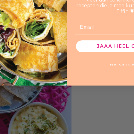
recepten die je mee ku
Tiffin 
Email
JAAA HEEL 
nee, dankj