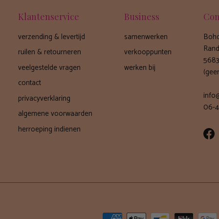
Klantenservice
Business
Con
verzending & levertijd
samenwerken
Boho
Rand
ruilen & retourneren
verkooppunten
5683
veelgestelde vragen
werken bij
(gee
contact
info
privacyverklaring
06-4
algemene voorwaarden
herroeping indienen
Fa