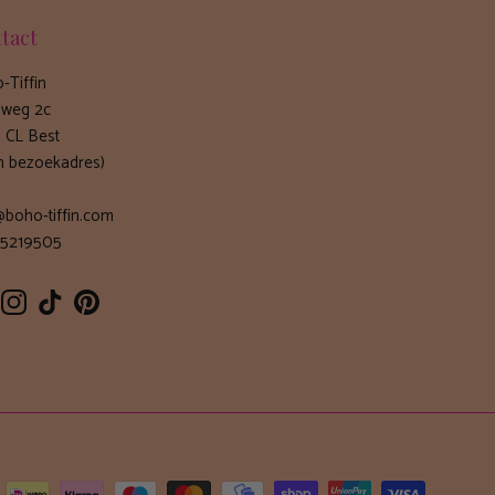
tact
-Tiffin
weg 2c
 CL Best
n bezoekadres)
@boho-tiffin.com
5219505
cebook
Instagram
TikTok
Pinterest