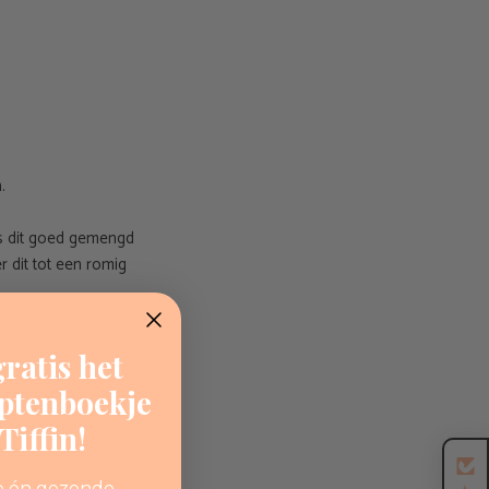
n.
ls dit goed gemengd
r dit tot een romig
ratis het
korter of langer
eptenboekje
iffin!
e én gezonde