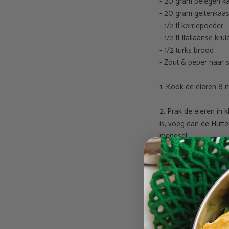
- 20 gram belegen ka
- 20 gram geitenkaas
- 1/2 tl kerriepoeder
- 1/2 tl Italiaanse kru
- 1/2 turks brood
- Zout & peper naar
1. Kook de eieren 8 m
2. Prak de eieren in
is, voeg dan de Hütte
mengsel.
3. Breng de eiersala
4. Verwarm het turks
doen.
You're ready to brun