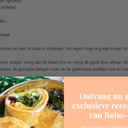
as (geraspt)
 bolletjes
iden
 smaak
inuten en laat ze daarna schrikken. Het eigeel mag nog wat oranje zij
 kleine stukjes. Voeg dan de kwark toe en meng dit goed door elkaar. A
nkäse, de geraspte belegen kaas en de geitenkaas bolletjes toe en roe
de op smaak met de kerriepoeder, Italiaanse kruiden en zout & peper.
Ontvang nu g
 brood 5 minuutjes op in de oven op 160 graden. Naar wens kun je dit 
exclusieve rec
van Boho-T
ch!
Meer dan 60 lekker