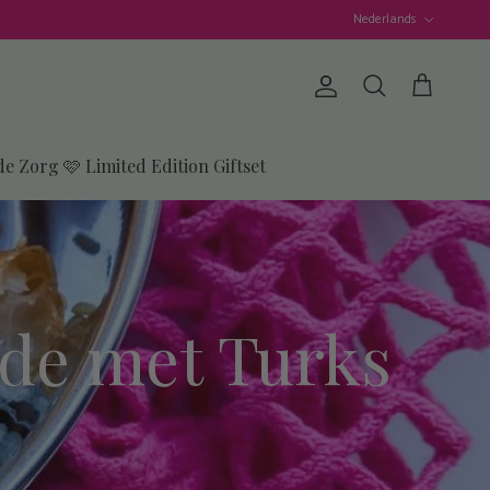
Taal
Nederlands
Account
Winkelwagen
Zoeken
de Zorg 🩷 Limited Edition Giftset
ade met Turks