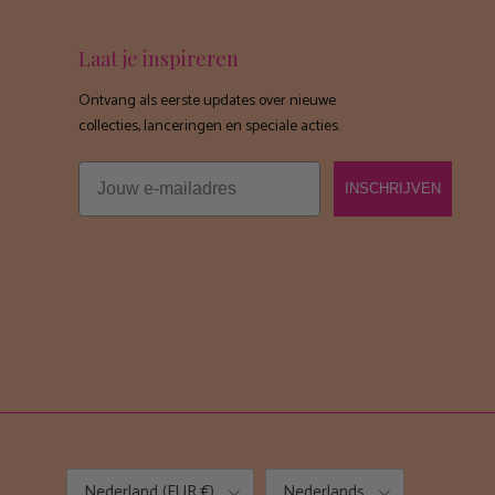
Laat je inspireren
Ontvang als eerste updates over nieuwe
collecties, lanceringen en speciale acties.
Email
INSCHRIJVEN
Land/Regio
Taal
Nederland (EUR €)
Nederlands