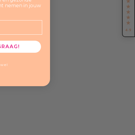
nt nemen in jouw

4.9
GRAAG!
ewel