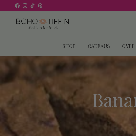
Ga naar inhoud
Facebook
Instagram
TikTok
Pinterest
SHOP
CADEAUS
OVER
Bana