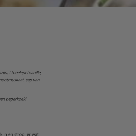
jn, 1 theelepel vanille,
 nootmuskaat, sap van
een peperkoek!
 in en strooi er wat