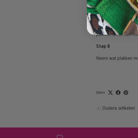
Schep het beslag ove
Stap 7
Laat het eerst 10 min
plakken uit. Je kan m
Stap 8
Neem wat plakken me
Delen
Oudere artikelen