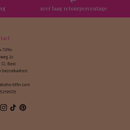
ing
zeer laag retourpercentage
tact
-Tiffin
weg 2c
 CL Best
n bezoekadres)
@boho-tiffin.com
5219505
cebook
Instagram
TikTok
Pinterest