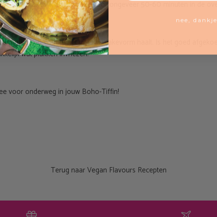
r in jouw cakeblik en zet deze voor ongeveer 50-60 minuten in de ov
nee, dankj
uten afkoelen voor je het uit jouw cakevorm haalt. Is het goed afgekoe
akkelijk wat plakken invriezen.
e voor onderweg in jouw Boho-Tiffin!
Terug naar Vegan Flavours Recepten