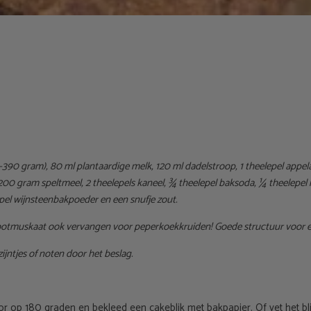
390 gram), 80 ml plantaardige melk, 120 ml dadelstroop, 1 theelepel appelazi
00 gram speltmeel, 2 theelepels kaneel, ¾ theelepel baksoda, ¼ theelepel
epel wijnsteenbakpoeder en een snufje zout.
nootmuskaat ook vervangen voor peperkoekkruiden! Goede structuur voor 
ijntjes of noten door het beslag.
 op 180 graden en bekleed een cakeblik met bakpapier. Of vet het blik