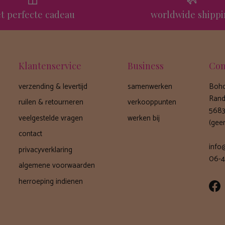
t perfecte cadeau
worldwide shipp
Klantenservice
Business
Con
verzending & levertijd
samenwerken
Boho
Rand
ruilen & retourneren
verkooppunten
5683
veelgestelde vragen
werken bij
(gee
contact
info
privacyverklaring
06-4
algemene voorwaarden
herroeping indienen
Fa