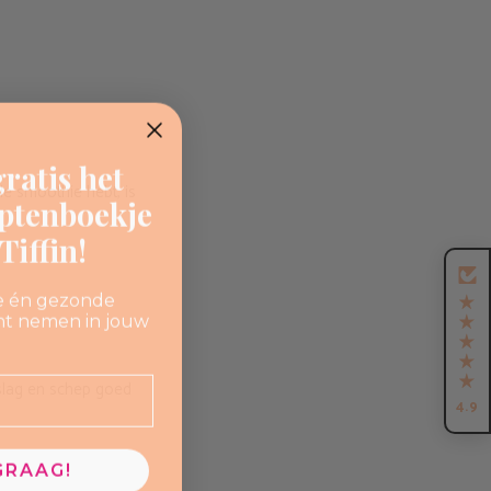
ratis het
e smoothie hebt, is
eptenboekje
iffin!
e én gezonde
nt nemen in jouw

eslag en schep goed
4.9
GRAAG!