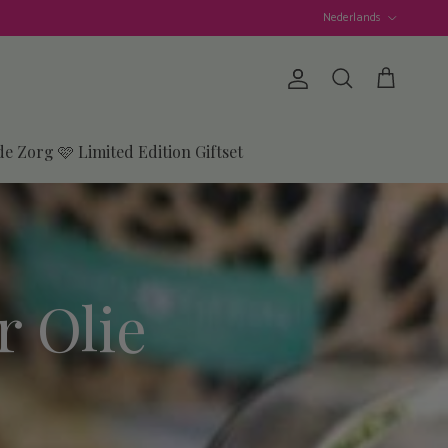
Taal
Nederlands
Account
Winkelwagen
Zoeken
de Zorg 🩷 Limited Edition Giftset
 Olie