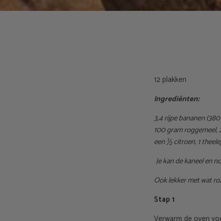
12 plakken
Ingrediënten:
3,4 rijpe bananen (380-
100 gram roggemeel, 2
een ½ citroen, 1 theel
Je kan de kaneel en 
Ook lekker met wat roz
Stap 1
Verwarm de oven voor