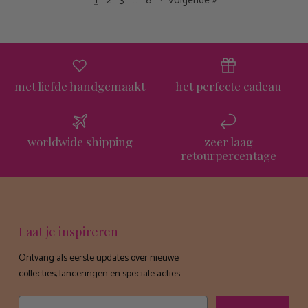
1
2
3
…
8
·
Volgende »
met liefde handgemaakt
het perfecte cadeau
worldwide shipping
zeer laag
retourpercentage
Laat je inspireren
Ontvang als eerste updates over nieuwe
collecties, lanceringen en speciale acties.
Email