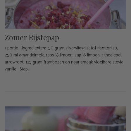
Zomer Rijstepap
1 portie Ingrediënten: 50 gram zilvervliesrijst (of risottorijst),
250 ml amandelmelk, raps ½ limoen, sap ½ limoen, 1 theelepel
arrowroot, 125 gram frambozen en naar smaak vloeibare stevia
vanille. Stap...