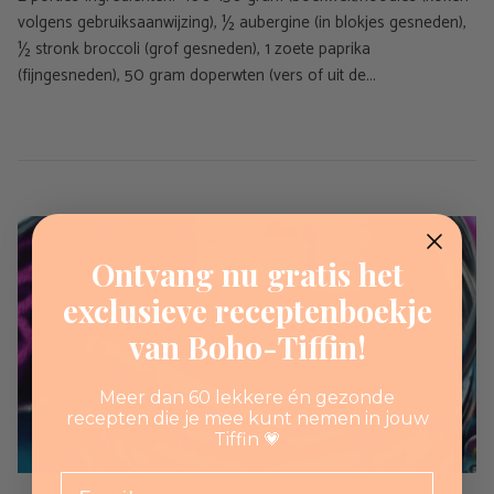
volgens gebruiksaanwijzing), ½ aubergine (in blokjes gesneden),
½ stronk broccoli (grof gesneden), 1 zoete paprika
(fijngesneden), 50 gram doperwten (vers of uit de...
Ontvang nu gratis het
exclusieve receptenboekje
van Boho-Tiffin!
Meer dan 60 lekkere én gezonde
recepten die je mee kunt nemen in jouw
Tiffin 💗
Email