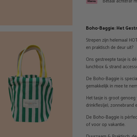
Betaal achteraf m
Boho-Baggie: Het Gestr
Strepen zijn helemaal HOT 
en praktisch de deur uit?
Ons gestreepte tasje is d
lunchbox & strand access
De Boho-Baggie is specia
gemakkelijk in mee te ne
Het tasje is groot genoeg
drinkfles(je), zonnebrand e
De Boho-Baggie is pérfect 
of voor op vakantie.
Duurzaam & Praktisch, d