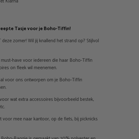
et Klarna
eepte Tasje voor je Boho-Tiffin!
deze zomer! Wil jij knallend het strand op? Stijlvol
é must-have voor iedereen die haar Boho-Tiffin
oires on fleek wil meenemen.
al voor ons ontworpen om je Boho-Tiffin
men.
 voor wat extra accessoires bijvoorbeeld bestek,
tc.
voor mee naar kantoor, op de fiets, bij picknicks
e Boho-Baggie is gemaakt van 20% polyester en