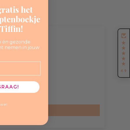
ratis het
eptenboekje
iffin!
e én gezonde
nt nemen in jouw

4.9
GRAAG!
ewel