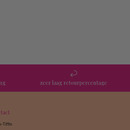
Renske van der Maar
Petite Bloom by Luci Sterre
ing
zeer laag retourpercentage
tact
-Tiffin