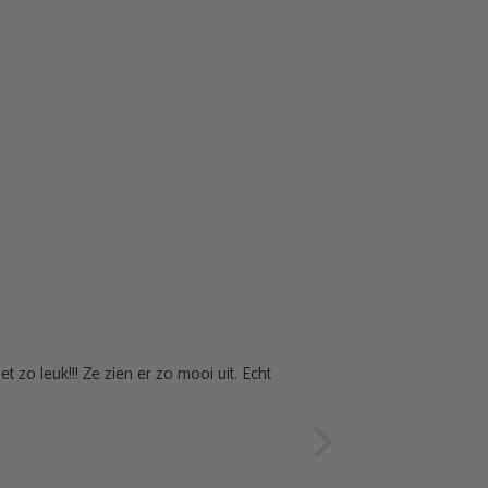
Mijn Boho Tiffin
et zo leuk!!! Ze zien er zo mooi uit. Echt
Ik ben zo blij met mijn Bo
besteld!!