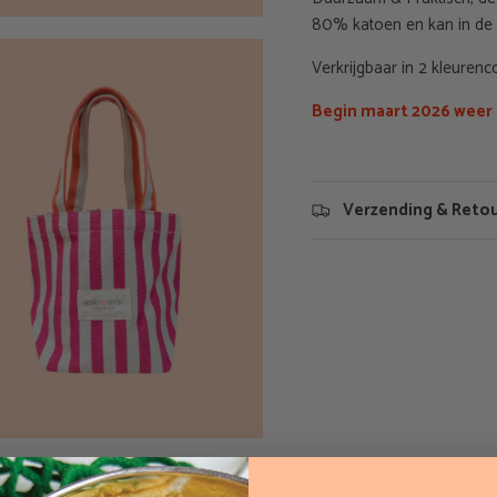
80% katoen en kan in d
Verkrijgbaar in 2 kleurenc
Begin maart 2026 weer 
Verzending & Reto