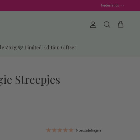
Taal
Nederlands
Account
Winkelwagen
Zoeken
de Zorg 🩷 Limited Edition Giftset
ie Streepjes
9 beoordelingen