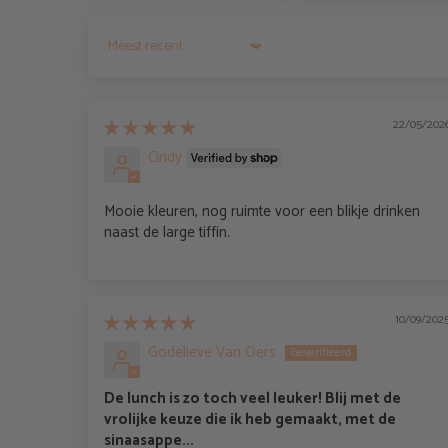
Sort by
22/05/202
Cindy
Mooie kleuren, nog ruimte voor een blikje drinken
naast de large tiffin.
10/09/202
Godelieve Van Oers
De lunch is zo toch veel leuker! Blij met de
vrolijke keuze die ik heb gemaakt, met de
sinaasappe...