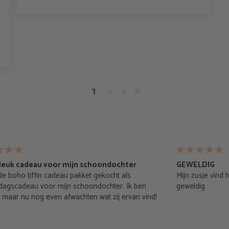
1
2
leuk cadeau voor mijn schoondochter
GEWELDIG
de boho tiffin cadeau pakket gekocht als
Mijn zusje vind h
rdagscadeau voor mijn schoondochter. Ik ben
geweldig
d maar nu nog even afwachten wat zij ervan vind!