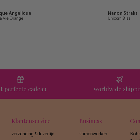
que Angelique
Manon Straks
La Vie Orange
Unicorn Bliss
t perfecte cadeau
worldwide shipp
Klantenservice
Business
Con
verzending & levertijd
samenwerken
Boho