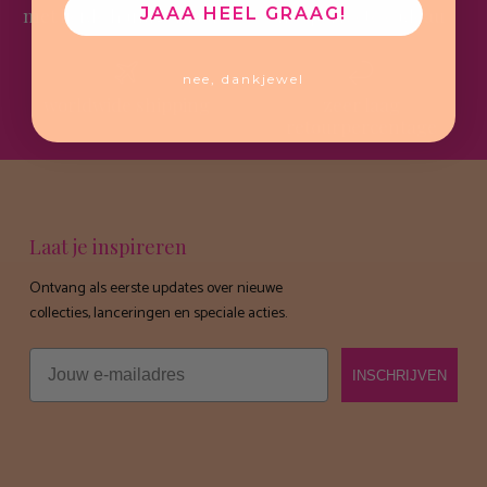
JAAA HEEL GRAAG!
met liefde handgemaakt
het perfecte cadeau
nee, dankjewel
worldwide shipping
zeer laag
retourpercentage
Laat je inspireren
Ontvang als eerste updates over nieuwe
collecties, lanceringen en speciale acties.
Email
INSCHRIJVEN