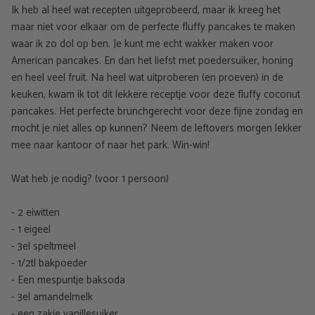
Ik heb al heel wat recepten uitgeprobeerd, maar ik kreeg het
maar niet voor elkaar om de perfecte fluffy pancakes te maken
waar ik zo dol op ben. Je kunt me echt wakker maken voor
American pancakes. En dan het liefst met poedersuiker, honing
en heel veel fruit. Na heel wat uitproberen (en proeven) in de
keuken, kwam ik tot dit lekkere receptje voor deze fluffy coconut
pancakes. Het perfecte brunchgerecht voor deze fijne zondag en
mocht je niet alles op kunnen? Neem de leftovers morgen lekker
mee naar kantoor of naar het park. Win-win!
Wat heb je nodig? (voor 1 persoon)
- 2 eiwitten
- 1 eigeel
- 3el speltmeel
- 1/2tl bakpoeder
- Een mespuntje baksoda
- 3el amandelmelk
- een zakje vanillesuiker