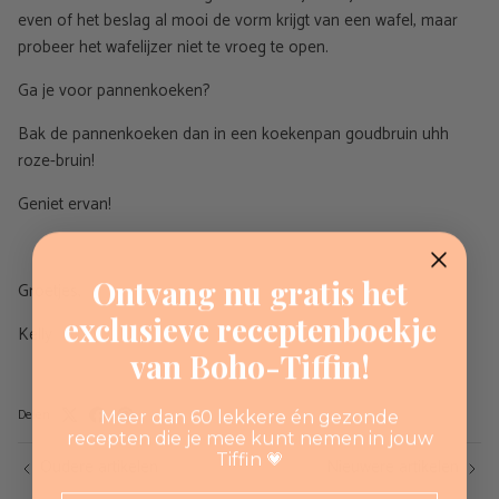
even of het beslag al mooi de vorm krijgt van een wafel, maar
probeer het wafelijzer niet te vroeg te open.
Ga je voor pannenkoeken?
Bak de pannenkoeken dan in een koekenpan goudbruin uhh
roze-bruin!
Geniet ervan!
Ontvang nu gratis het
Groetjes,
exclusieve receptenboekje
Kelly
van Boho-Tiffin!
Delen
Meer dan 60 lekkere én gezonde
recepten die je mee kunt nemen in jouw
Tiffin 💗
Oudere artikelen
Nieuwere artikelen