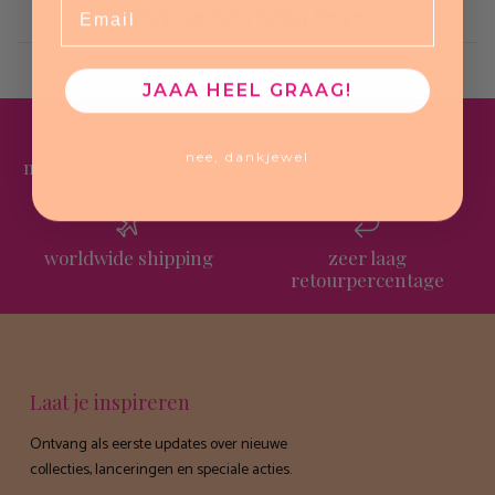
Email
Terug naar Sunny Sunday Recipes
JAAA HEEL GRAAG!
nee, dankjewel
met liefde handgemaakt
het perfecte cadeau
worldwide shipping
zeer laag
retourpercentage
Laat je inspireren
Ontvang als eerste updates over nieuwe
collecties, lanceringen en speciale acties.