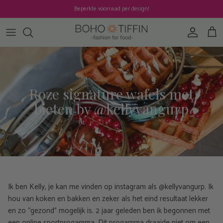
Ga naar inhoud
Beperkte voorraad per design!
Account
Win
Roze signature wafels met
bieten by @kellyvangurp
Ik ben Kelly, je kan me vinden op instagram als @kellyvangurp. Ik
hou van koken en bakken en zeker als het eind resultaat lekker
en zo “gezond” mogelijk is. 2 jaar geleden ben ik begonnen met
een online sportprogamma. Dit progamma draaide niet om een