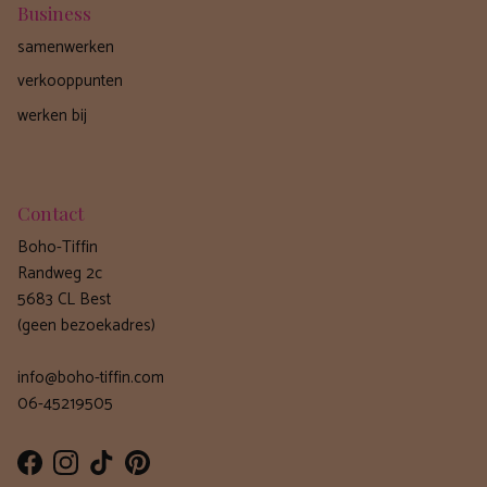
Business
samenwerken
verkooppunten
werken bij
Contact
Boho-Tiffin
Randweg 2c
5683 CL Best
(geen bezoekadres)
info@boho-tiffin.com
06-45219505
Facebook
Instagram
TikTok
Pinterest