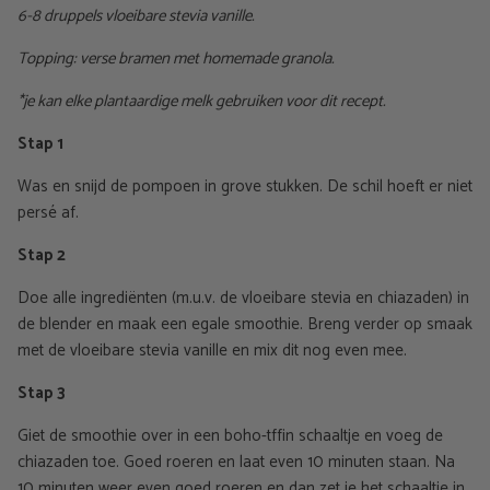
6-8 druppels vloeibare stevia vanille.
Topping: verse bramen met homemade granola.
*je kan elke plantaardige melk gebruiken voor dit recept.
Stap 1
Was en snijd de pompoen in grove stukken. De schil hoeft er niet
persé af.
Stap 2
Doe alle ingrediënten (m.u.v. de vloeibare stevia en chiazaden) in
de blender en maak een egale smoothie. Breng verder op smaak
met de vloeibare stevia vanille en mix dit nog even mee.
Stap 3
Giet de smoothie over in een boho-tffin schaaltje en voeg de
chiazaden toe. Goed roeren en laat even 10 minuten staan. Na
10 minuten weer even goed roeren en dan zet je het schaaltje in