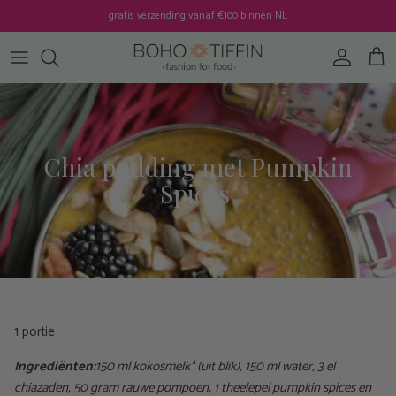
Ga naar inhoud
gratis verzending vanaf €100 binnen NL
Account
Win
Chia pudding met Pumpkin
Spices
1 portie
Ingrediënten:
150 ml kokosmelk* (uit blik), 150 ml water, 3 el
chiazaden, 50 gram rauwe pompoen, 1 theelepel pumpkin spices en