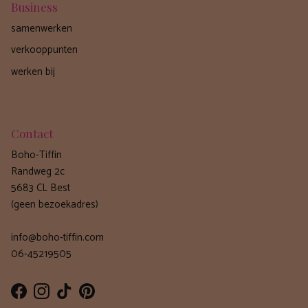
Business
samenwerken
verkooppunten
werken bij
Contact
Boho-Tiffin
Randweg 2c
5683 CL Best
(geen bezoekadres)
info@boho-tiffin.com
06-45219505
Facebook
Instagram
TikTok
Pinterest