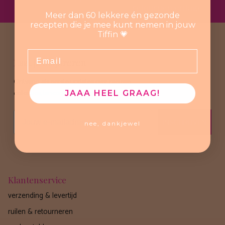
retourpercentage
Meer dan 60 lekkere én gezonde
recepten die je mee kunt nemen in jouw
Tiffin 💗
Email
Laat je inspireren
Ontvang als eerste updates over nieuwe
collecties, lanceringen en speciale acties.
JAAA HEEL GRAAG!
Email
INSCHRIJVEN
nee, dankjewel
Klantenservice
verzending & levertijd
ruilen & retourneren