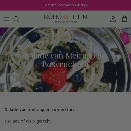
Ga naar inhoud
Beperkte voorraad per design!
Account
Win
Salade van Meiraap en
Bosvruchten
Salade van meiraap en zomerfruit
1 salade of als bijgerecht