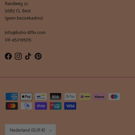
Randweg 2c
5683 CL Best
(geen bezoekadres)
info@boho-tiffin.com
06-45219505
Facebook
Instagram
TikTok
Pinterest
Land/Regio
Nederland (EUR €)