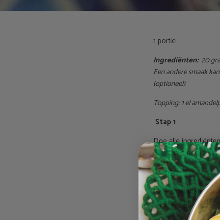
1 portie
Ingrediënten:
20 gra
Een andere smaak kan 
(optioneel).
Topping: 1 el amandelp
Stap 1
Doe alle ingrediënten
roer goed door.
Stap 2
Na 3-5 minuten wordt 
topping wat jij lekker 