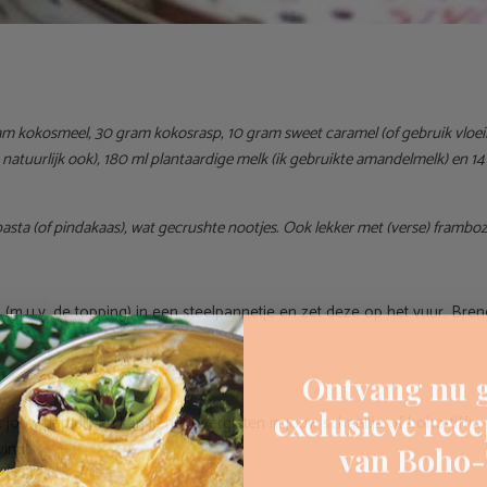
m kokosmeel, 30 gram kokosrasp, 10 gram sweet caramel (of gebruik vloeib
natuurlijk ook), 180 ml plantaardige melk (ik gebruikte amandelmelk) en 1
asta (of pindakaas), wat gecrushte nootjes. Ook lekker met (verse) frambo
 (m.u.v. de topping) in een steelpannetje en zet deze op het vuur. Br
Ontvang nu g
exclusieve rec
jouw pap dik en kan je het overgieten in jouw schaaltje of boho-tiffin
vindt.
van Boho-T