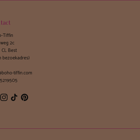
tact
-Tiffin
weg 2c
 CL Best
n bezoekadres)
@boho-tiffin.com
5219505
cebook
Instagram
TikTok
Pinterest