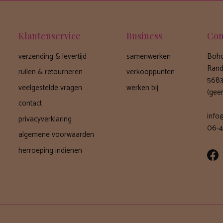
Klantenservice
Business
Con
verzending & levertijd
samenwerken
Boho
Rand
ruilen & retourneren
verkooppunten
5683
veelgestelde vragen
werken bij
(gee
contact
info
privacyverklaring
06-4
algemene voorwaarden
herroeping indienen
Fa