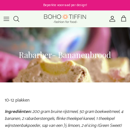
Ga naar inhoud
Beperkte voorraad per design!
Account
Win
Rabarber- Bananenbrood
10-12 plakken
Ingrediënten:
200 gram bruine rijstmeel, 50 gram boekweitmeel, 4
bananen, 2 rabarberstengels, flinke theelepel kaneel, 1 theelepel
wijnsteenbakpoeder, sap van een ½ limoen, 2 el icing (Green Sweet)