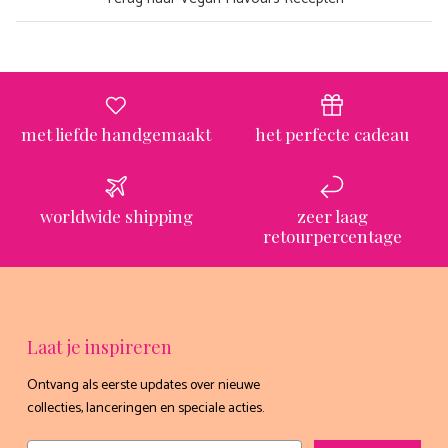
Ontvang nu gratis het
exclusieve receptenboekje
van Boho-Tiffin!
met liefde handgemaakt
het perfecte cadeau
Meer dan 60 lekkere én gezonde
recepten die je mee kunt nemen in jouw
worldwide shipping
zeer laag
Tiffin 💗
retourpercentage
Email
JAAA HEEL GRAAG!
Laat je inspireren
Ontvang als eerste updates over nieuwe
nee, dankjewel
collecties, lanceringen en speciale acties.
Email