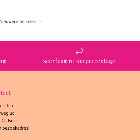
Nieuwere artikelen
ing
zeer laag retourpercentage
tact
-Tiffin
weg 2c
 CL Best
n bezoekadres)