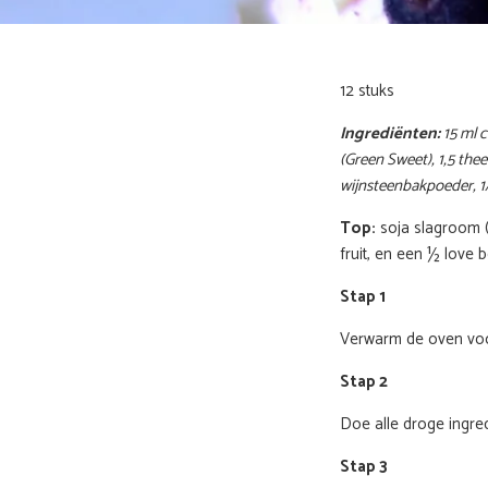
12 stuks
Ingrediënten:
15 ml c
(Green Sweet), 1,5 thee
wijnsteenbakpoeder, 1/
Top:
soja slagroom (
fruit, en een ½ love
Stap 1
Verwarm de oven voo
Stap 2
Doe alle droge ingred
Stap 3