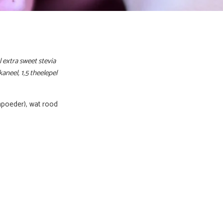
l extra sweet stevia
aneel, 1,5 theelepel
npoeder), wat rood