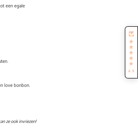
tot een egale
ratis het
eptenboekje
iffin!
nde recepten die je
uw Tiffin 💗
uten.
4.9
een love bonbon.
GRAAG!
ewel
an ze ook invriezen!