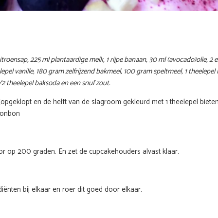
itroensap, 225 ml plantaardige melk, 1 rijpe banaan, 30 ml (avocado)olie, 2 e
lepel vanille, 180 gram zelfrijzend bakmeel, 100 gram speltmeel, 1 theelepel k
2 theelepel baksoda en een snuf zout.
opgeklopt en de helft van de slagroom gekleurd met 1 theelepel biete
 bonbon
r op 200 graden. En zet de cupcakehouders alvast klaar.
iënten bij elkaar en roer dit goed door elkaar.