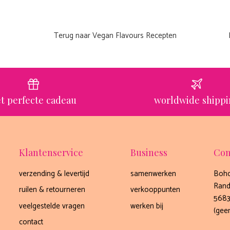
Terug naar Vegan Flavours Recepten
t perfecte cadeau
worldwide shipp
Klantenservice
Business
Con
verzending & levertijd
samenwerken
Boho
Rand
ruilen & retourneren
verkooppunten
5683
veelgestelde vragen
werken bij
(gee
contact