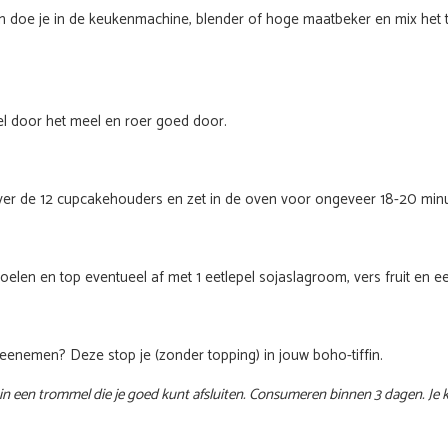
ten doe je in de keukenmachine, blender of hoge maatbeker en mix het 
Ontvang nu g
exclusieve rec
van Boho-T
el door het meel en roer goed door.
Meer dan 60 lekkere én gezo
mee kunt nemen in jo
ver de 12 cupcakehouders en zet in de oven voor ongeveer 18-20 min
Email
oelen en top eventueel af met 1 eetlepel sojaslagroom, vers fruit en 
JAAA HEEL 
nee, dankj
eenemen? Deze stop je (zonder topping) in jouw boho-tiffin.
n een trommel die je goed kunt afsluiten. Consumeren binnen 3 dagen. Je k