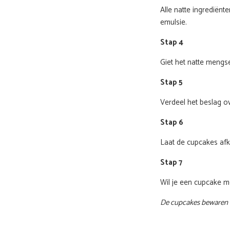
Alle natte ingrediën
emulsie.
Stap 4
Giet het natte mengs
Stap 5
Verdeel het beslag o
Stap 6
Laat de cupcakes afk
Stap 7
Wil je een cupcake m
De cupcakes bewaren i